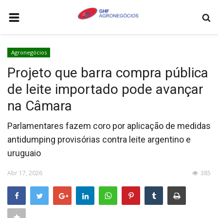
HOME
Agronegócios
AGRONEGÓCIOS
Projeto que barra compra pública
LEILÕES
de leite importado pode avançar
FEIRAS E EVENTOS
na Câmara
LOGÍSTICA
Parlamentares fazem coro por aplicação de medidas
COTAÇÕES
antidumping provisórias contra leite argentino e
uruguaio
COMO ANUNCIAR
COLUNISTA
Abr 17, 2026
385
QUEM SOMOS
CONTATO