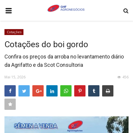
HOME
Cotações
AGRONEGÓCIOS
Cotações do boi gordo
LEILÕES
Confira os preços da arroba no levantamento diário
FEIRAS E EVENTOS
da Agrifatto e da Scot Consultoria
LOGÍSTICA
Mai 15, 2026
456
COTAÇÕES
COMO ANUNCIAR
COLUNISTA
QUEM SOMOS
CONTATO