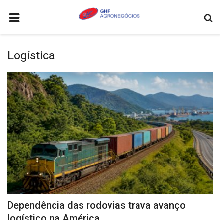
HOME
Logística
AGRONEGÓCIOS
LEILÕES
FEIRAS E EVENTOS
LOGÍSTICA
COTAÇÕES
COMO ANUNCIAR
COLUNISTA
QUEM SOMOS
Dependência das rodovias trava avanço
CONTATO
logístico na América...