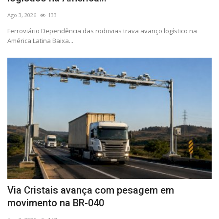
CONECTE-SE
Ago 3, 2026
133
REGISTO
Ferroviário Dependência das rodovias trava avanço logístico na
América Latina Baixa...
Via Cristais avança com pesagem em
movimento na BR-040