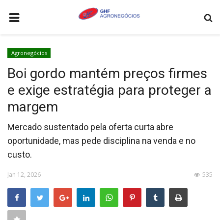
HOME
Agronegócios
AGRONEGÓCIOS
Boi gordo mantém preços firmes
LEILÕES
e exige estratégia para proteger a
FEIRAS E EVENTOS
margem
LOGÍSTICA
Mercado sustentado pela oferta curta abre
COTAÇÕES
oportunidade, mas pede disciplina na venda e no
custo.
COMO ANUNCIAR
COLUNISTA
Jan 12, 2026
535
QUEM SOMOS
CONTATO