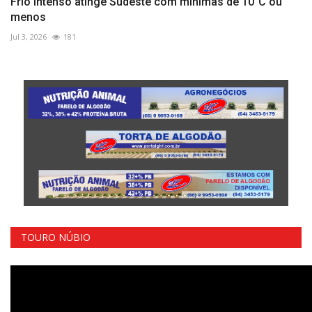
Frio intenso atinge Sudeste com mínimas de 10°C ou
menos
Jul 3, 2026
181
TOURO NÚBIO