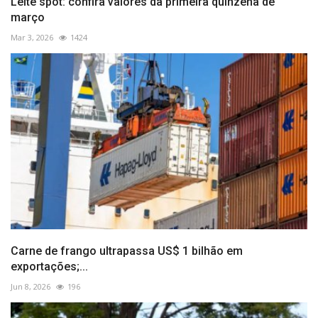
Leite spot: confira valores da primeira quinzena de
março
Mar 3, 2026
1424
Carne de frango ultrapassa US$ 1 bilhão em
exportações;...
Jun 8, 2026
196