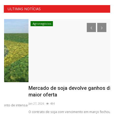
ULTIMAS NOTÍCIAS
Agronegócios
Mercado de soja devolve ganhos diante de
C
maior oferta
Ja
Jan 27, 2026
484
sa
Si
úl
O contrato de soja com vencimento em março fechou a 1061,75 cents