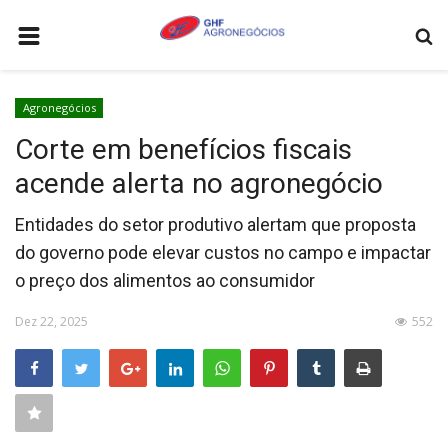
HOME
Agronegócios
AGRONEGÓCIOS
Corte em benefícios fiscais
LEILÕES
acende alerta no agronegócio
FEIRAS E EVENTOS
Entidades do setor produtivo alertam que proposta
LOGÍSTICA
do governo pode elevar custos no campo e impactar
COTAÇÕES
o preço dos alimentos ao consumidor
COMO ANUNCIAR
Dez 22, 2025
552
COLUNISTA
QUEM SOMOS
CONTATO