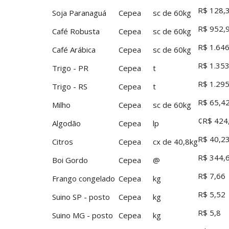
R$ 128,
Soja Paranaguá
Cepea
sc de 60kg
R$ 952,
Café Robusta
Cepea
sc de 60kg
R$ 1.64
Café Arábica
Cepea
sc de 60kg
R$ 1.35
Trigo - PR
Cepea
t
R$ 1.295
Trigo - RS
Cepea
t
R$ 65,4
Milho
Cepea
sc de 60kg
¢R$ 424
Algodão
Cepea
lp
R$ 40,2
Citros
Cepea
cx de 40,8kg
R$ 344,
Boi Gordo
Cepea
@
R$ 7,66
Frango congelado
Cepea
kg
R$ 5,52
Suino SP - posto
Cepea
kg
R$ 5,8
Suino MG - posto
Cepea
kg