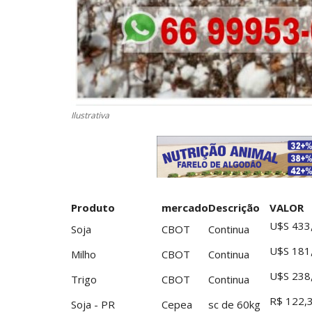
Ilustrativa
Produto
mercado
Descrição
VALOR
U$S 433
Soja
CBOT
Continua
U$S 181
Milho
CBOT
Continua
U$S 238
Trigo
CBOT
Continua
R$ 122,
Soja - PR
Cepea
sc de 60kg