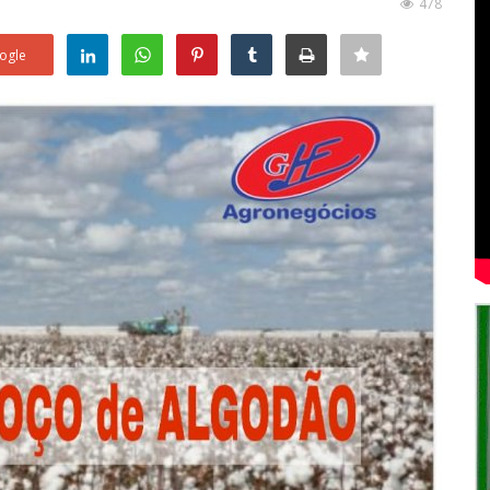
478
ogle