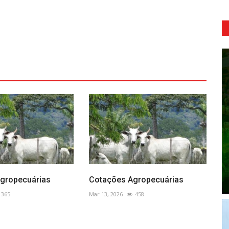
gropecuárias
Cotações Agropecuárias
365
Mar 13, 2026
458