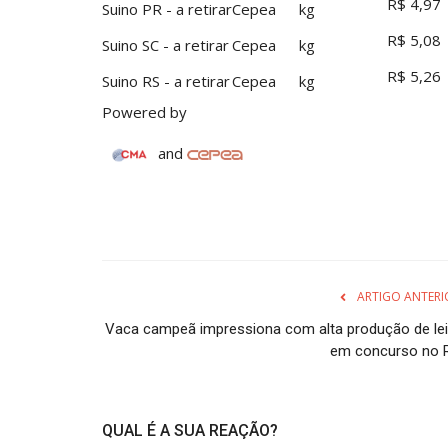
R$ 4,97
Suino PR - a retirar
Cepea
kg
R$ 5,08
Suino SC - a retirar
Cepea
kg
R$ 5,26
Suino RS - a retirar
Cepea
kg
Powered by
and
ARTIGO ANTERI
Vaca campeã impressiona com alta produção de lei
em concurso no 
QUAL É A SUA REAÇÃO?