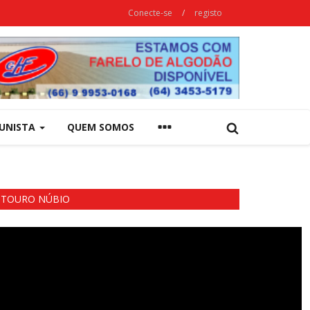
Conecte-se
/
registo
UNISTA
QUEM SOMOS
TOURO NÚBIO