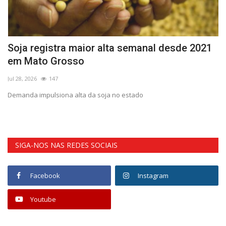
Soja registra maior alta semanal desde 2021
C
em Mato Grosso
m
Jul 28, 2026
147
Ma
 de
Demanda impulsiona alta da soja no estado
Ex
at
SIGA-NOS NAS REDES SOCIAIS
Facebook
Instagram
Youtube