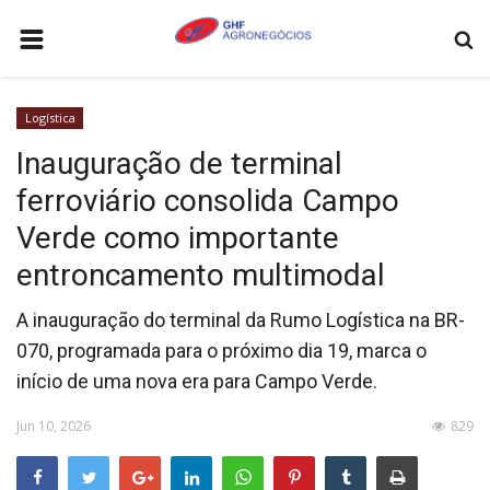
HOME
Logística
AGRONEGÓCIOS
Inauguração de terminal
LEILÕES
ferroviário consolida Campo
FEIRAS E EVENTOS
Verde como importante
LOGÍSTICA
entroncamento multimodal
COTAÇÕES
A inauguração do terminal da Rumo Logística na BR-
COMO ANUNCIAR
070, programada para o próximo dia 19, marca o
início de uma nova era para Campo Verde.
COLUNISTA
Jun 10, 2026
829
QUEM SOMOS
CONTATO